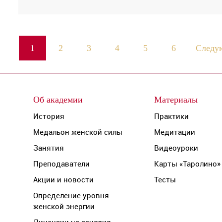
1
2
3
4
5
6
Следу
Об академии
Материалы
История
Практики
Медальон женской силы
Медитации
Занятия
Видеоуроки
Преподаватели
Карты «Таролино»
Акции и новости
Тесты
Определение уровня
женской энергии
Лицензии на занятия