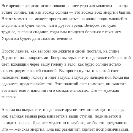
Все древние религии использовали раннее утро для молитвы — когда
встает солнце, так как восход солнца — это восход всех энергий бытия.
В этот момент вы можете просто двигаться на волне поднимающейся
энергии, это будет легче, чем в другое время. Вечером это будет
труднее, энергии спадают, тогда вам придется бороться с течением.
Утром вы будете двигаться по течению.
Просто лежите, как вы обычно лежите в своей постели, на спине.
Держите глаза закрытыми. Когда вы вдыхаете, представьте себе золотой
свет, входящий через вашу голову в тело, как будто солнце встало
совсем рядом с вашей головой. Вы просто пусты, и золотой свет
наполняет вашу голову и идет вглубь, вглубь до пальцев ног. Когда вы
вдыхаете, представляйте это. Этот золотой свет поможет, он очистит
все ваше тело и наполнит его созидательностью. Это — мужская
энергия.
А когда вы выдыхаете, представьте другое: темнота входит в пальцы
ног, великая темная река вливается в ваши ступни, поднимается и
выходит головы. Дышите медленно и глубоко, чтобы это представить.
Это — женская энергия. Она вас размягчит, сделает восприимчивыми,