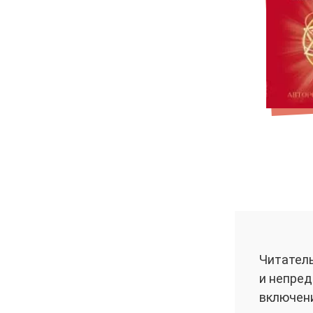
Читатель
и непред
включени