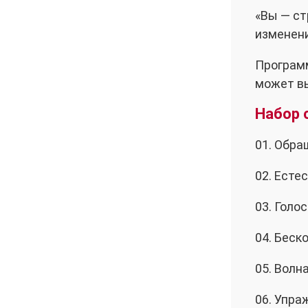
«Вы — ст
изменени
Программ
может вы
Набор 
01. Обра
02. Есте
03. Голо
04. Беск
05. Волн
06. Упра