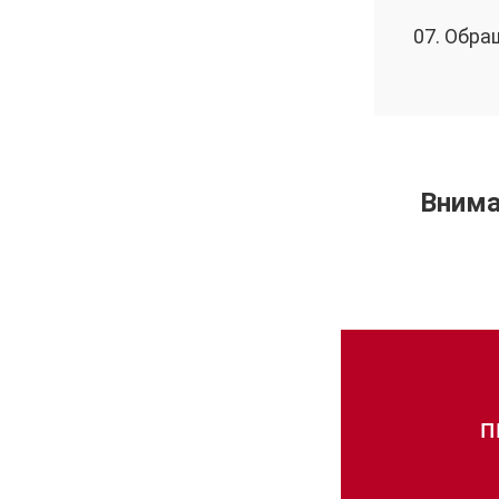
07. Обра
Внима
П