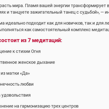
расть мира. Пламя вашей энергии трансформирует в
ях и танцуете зажигательный танец с судьбой», — и
а идеально подходит как для новичков, так и для л
полняться как самостоятельный комплекс медитаций
состоит из 7 медитаций:
щение к стихии Огня
ственное женское дыхание
с из матки «Да»
онечность любви
а удовольствия
жнение на гармонизацию трех центров