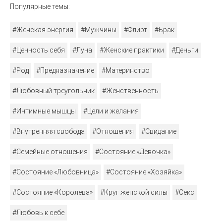
Популярные темы:
#Женская энергия
#Мужчины
#Флирт
#Брак
#Ценность себя
#Луна
#Женские практики
#Деньги
#Род
#Предназначение
#Материнство
#Любовный треугольник
#Женственность
#Интимные мышцы
#Цели и желания
#Внутренняя свобода
#Отношения
#Свидание
#Семейные отношения
#Состояние «Девочка»
#Состояние «Любовница»
#Состояние «Хозяйка»
#Состояние «Королева»
#Круг женской силы
#Секс
#Любовь к себе