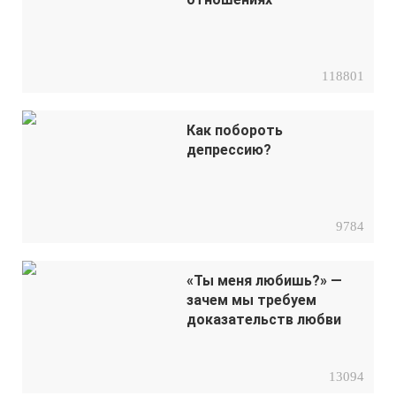
118801
Как побороть
депрессию?
9784
«Ты меня любишь?» —
зачем мы требуем
доказательств любви
13094