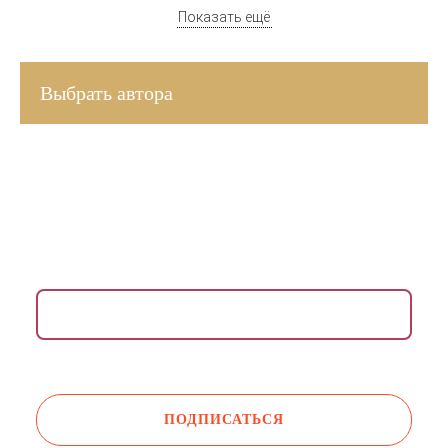
Показать ещё
Выбрать автора
ВДОХНОВЛЯЮЩАЯ РАССЫЛКА ДЛЯ ЖЕНЩИН
Раз в неделю присылаем медитации, упражнения,
инсайты и советы психологов.
Даю согласие на обработку моих
персональных данных