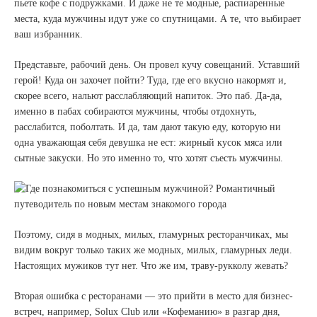
пьете кофе с подружками. И даже не те модные, распиаренные
места, куда мужчины идут уже со спутницами. А те, что выбирает
ваш избранник.
Представьте, рабочий день. Он провел кучу совещаний. Уставший
герой! Куда он захочет пойти? Туда, где его вкусно накормят и,
скорее всего, нальют расслабляющий напиток. Это паб. Да-да,
именно в пабах собираются мужчины, чтобы отдохнуть,
расслабится, поболтать. И да, там дают такую еду, которую ни
одна уважающая себя девушка не ест: жирный кусок мяса или
сытные закуски. Но это именно то, что хотят съесть мужчины.
Поэтому, сидя в модных, милых, гламурных ресторанчиках, мы
видим вокруг только таких же модных, милых, гламурных леди.
Настоящих мужиков тут нет. Что же им, траву-рукколу жевать?
Вторая ошибка с ресторанами — это прийти в место для бизнес-
встреч, например, Solux Club или «Кофеманию» в разгар дня,