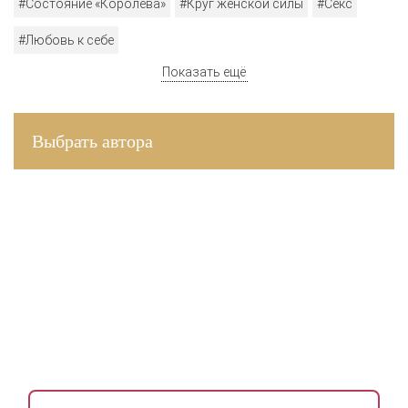
#Состояние «Королева»
#Круг женской силы
#Секс
#Любовь к себе
Показать ещё
Выбрать автора
ВДОХНОВЛЯЮЩАЯ
РАССЫЛКА ДЛЯ ЖЕНЩИН
Раз в неделю присылаем медитации, упражнения,
инсайты и советы психологов.