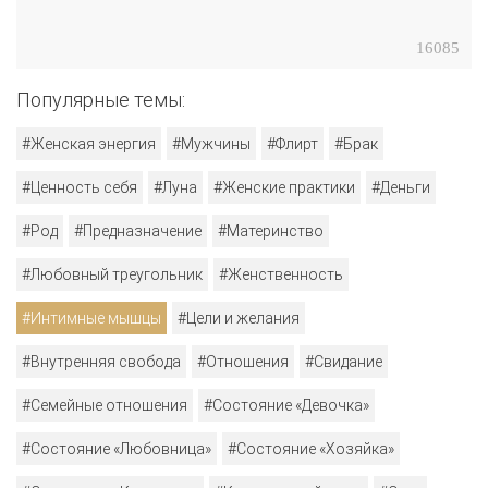
16085
Популярные темы:
#Женская энергия
#Мужчины
#Флирт
#Брак
#Ценность себя
#Луна
#Женские практики
#Деньги
#Род
#Предназначение
#Материнство
#Любовный треугольник
#Женственность
#Интимные мышцы
#Цели и желания
#Внутренняя свобода
#Отношения
#Свидание
#Семейные отношения
#Состояние «Девочка»
#Состояние «Любовница»
#Состояние «Хозяйка»