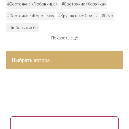
#Состояние «Любовница»
#Состояние «Хозяйка»
#Состояние «Королева»
#Круг женской силы
#Секс
#Любовь к себе
Показать ещё
Выбрать автора
ВДОХНОВЛЯЮЩАЯ РАССЫЛКА ДЛЯ ЖЕНЩИН
Раз в неделю присылаем медитации, упражнения,
инсайты и советы психологов.