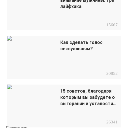
внимание мужчины: три
лайфхака
15667
Как сделать голос
сексуальным?
20852
15 советов, благодаря
которым вы забудете о
выгорании и усталости
на работе
26341
Пишите нам: