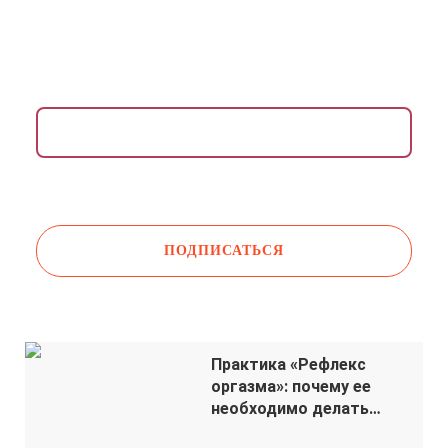
ВДОХНОВЛЯЮЩАЯ РАССЫЛКА ДЛЯ ЖЕНЩИН
Раз в неделю присылаем медитации,
упражнения, инсайты и советы психологов.
Даю согласие на обработку моих
персональных
данных
Практика «Рефлекс
оргазма»: почему ее
необходимо делать
каждой женщине?