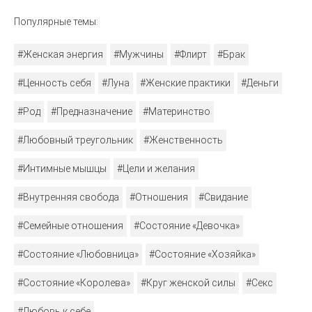
Популярные темы:
#Женская энергия
#Мужчины
#Флирт
#Брак
#Ценность себя
#Луна
#Женские практики
#Деньги
#Род
#Предназначение
#Материнство
#Любовный треугольник
#Женственность
#Интимные мышцы
#Цели и желания
#Внутренняя свобода
#Отношения
#Свидание
#Семейные отношения
#Состояние «Девочка»
#Состояние «Любовница»
#Состояние «Хозяйка»
#Состояние «Королева»
#Круг женской силы
#Секс
#Любовь к себе