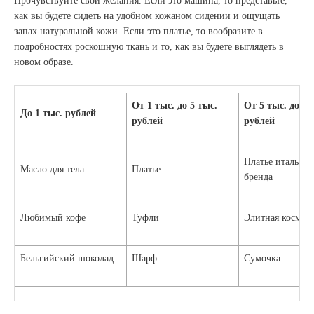
Прочувствуйте свои желания. Если это машина, то представьте,
как вы будете сидеть на удобном кожаном сидении и ощущать
запах натуральной кожи. Если это платье, то вообразите в
подробностях роскошную ткань и то, как вы будете выглядеть в
новом образе.
От 1 тыс. до 5 тыс.
От 5 тыс. до 15
До 1 тыс. рублей
рублей
рублей
Платье итальянс
Масло для тела
Платье
бренда
Любимый кофе
Туфли
Элитная космет
Бельгийский шоколад
Шарф
Сумочка