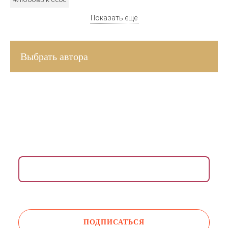
Показать ещё
Выбрать автора
ВДОХНОВЛЯЮЩАЯ РАССЫЛКА ДЛЯ ЖЕНЩИН
Раз в неделю присылаем медитации, упражнения,
инсайты и советы психологов.
Даю согласие на обработку моих
персональных данных