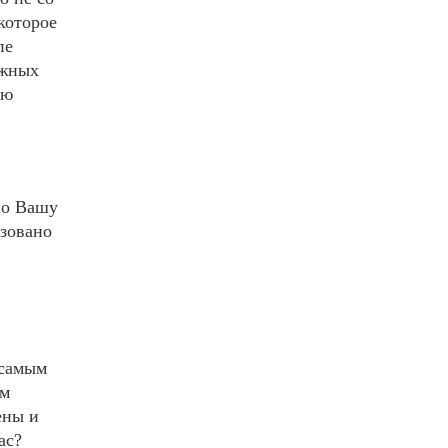
которое
пе
ожных
ую
но Вашу
изовано
 самым
ем
ены и
ас?