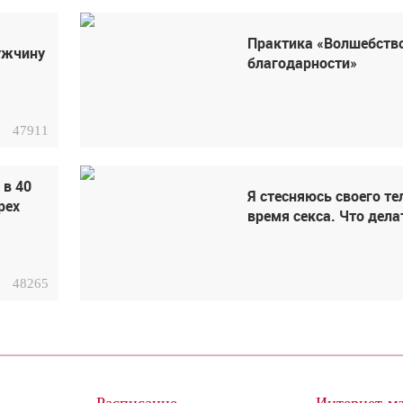
Практика «Волшебств
ужчину
благодарности»
47911
 в 40
Я стесняюсь своего те
рех
время секса. Что дела
48265