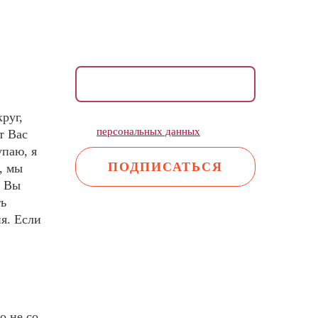
Раз в неделю присылаем
медитации, упражнения, инсайты
и советы психологов.
руг,
Даю согласие на обработку моих
персональных данных
т Вас
упаю, я
, мы
о Вы
ть
я. Если
о не со