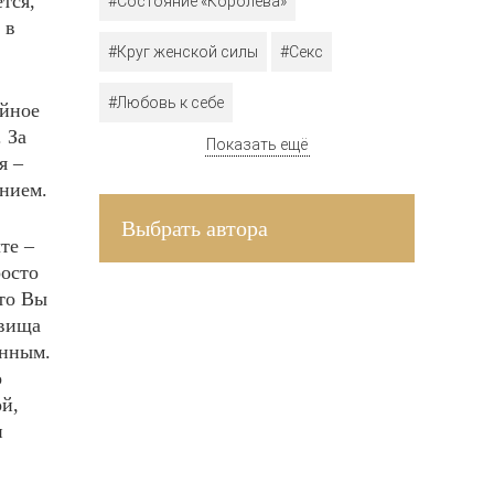
тся,
#Состояние «Королева»
 в
#Круг женской силы
#Секс
#Любовь к себе
ойное
 За
Показать ещё
я –
ением.
Выбрать автора
те –
росто
что Вы
овища
ВДОХНОВЛЯЮЩАЯ
енным.
о
РАССЫЛКА ДЛЯ
ой,
ЖЕНЩИН
и