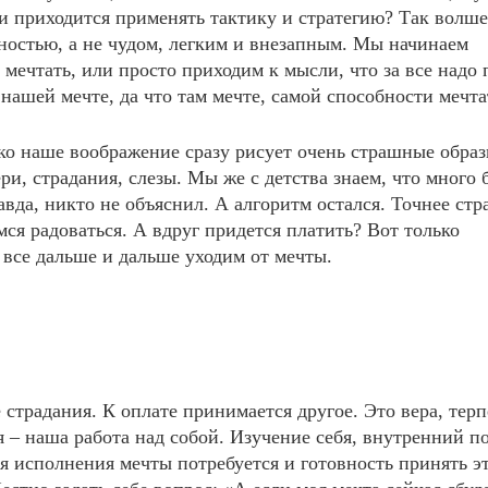
ции приходится применять тактику и стратегию? Так волш
нностью, а не чудом, легким и внезапным. Мы начинаем
 мечтать, или просто приходим к мысли, что за все надо 
нашей мечте, да что там мечте, самой способности мечта
лько наше воображение сразу рисует очень страшные обра
ри, страдания, слезы. Мы же с детства знаем, что много 
авда, никто не объяснил. А алгоритм остался. Точнее стр
мся радоваться. А вдруг придется платить? Вот только
все дальше и дальше уходим от мечты.
е страдания. К оплате принимается другое. Это вера, терп
 – наша работа над собой. Изучение себя, внутренний п
я исполнения мечты потребуется и готовность принять э