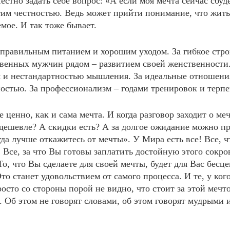
естно задать себе вопрос: «А если моя мечта сейчас сбуде
тим честностью. Ведь может прийти понимание, что жить
мое. И так тоже бывает.
 – правильным питанием и хорошим уходом. За гибкое стр
твенных мужчин рядом – развитием своей женственности.
 и нестандартностью мышления. За идеальные отношени
остью. За профессионализм – годами тренировок и терп
 ценно, как и сама мечта. И когда разговор заходит о меч
одешевле? А скидки есть? А за долгое ожидание можно п
гда лучше откажитесь от мечты». У Мира есть все! Все, 
. Все, за что Вы готовы заплатить достойную этого сокр
То, что Вы сделаете для своей мечты, будет для Вас бесц
о станет удовольствием от самого процесса. И те, у ког
осто со стороны порой не видно, что стоит за этой мечт
 Об этом не говорят словами, об этом говорят мудрыми 