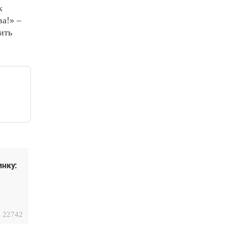
к
а!» –
ить
инку:
22742