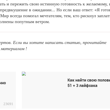
вать и пережить свою истинную готовность к желаемому, 
редвкушение в ожидании... Но если ваш ответ: «Я готов
! Мир всегда помогал мечтателям, тем, кто рискнул заплат
полнены попутным ветром.
пертов. Если вы хотите написать статью, прочитайте
материалам !
Как найти свою полов
нно
51 + 3 лайфхака
23691