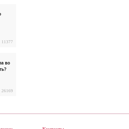
о
11377
ла во
ть?
26169