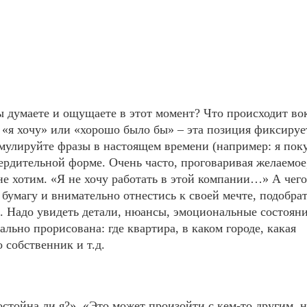
ы думаете и ощущаете в этот момент? Что происходит вок
 «я хочу» или «хорошо было бы» – эта позиция фиксируе
рмулируйте фразы в настоящем времени (например: я пок
вердительной форме. Очень часто, проговаривая желаемое
о не хотим. «Я не хочу работать в этой компании…» А чег
и бумагу и внимательно отнестись к своей мечте, подобра
. Надо увидеть детали, нюансы, эмоциональные состояни
ально прорисована: где квартира, в каком городе, какая
о собственник и т.д.
стойна ли я?», «Это может произойти с кем-то другим, н