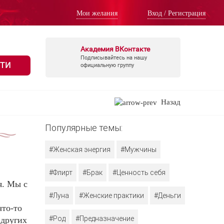
Мои желания
Вход / Регистрация
Академия ВКонтакте
Подписывайтесь на нашу
ТИ
официальную группу
Назад
Популярные темы:
#Женская энергия
#Мужчины
#Флирт
#Брак
#Ценность себя
я. Мы с
#Луна
#Женские практики
#Деньги
что-то
#Род
#Предназначение
 других