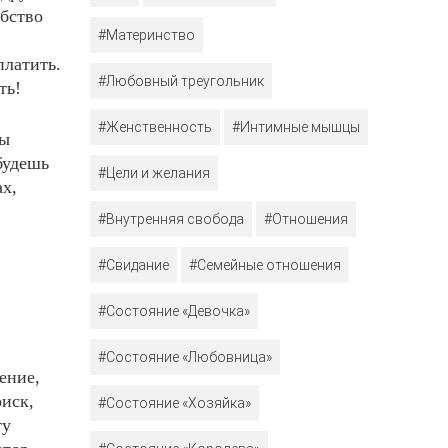
ебство
#Материнство
платить.
#Любовный треугольник
ть!
#Женственность
#Интимные мышцы
зы
будешь
#Цели и желания
ах,
#Внутренняя свобода
#Отношения
#Свидание
#Семейные отношения
#Состояние «Девочка»
#Состояние «Любовница»
ение,
оиск,
#Состояние «Хозяйка»
ту