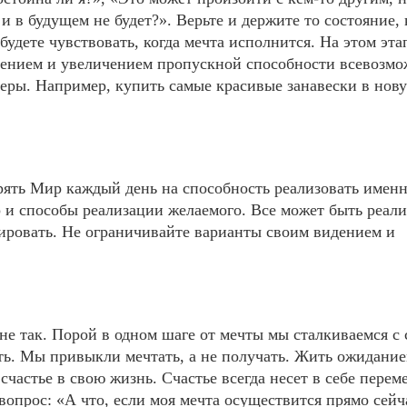
и в будущем не будет?». Верьте и держите то состояние, 
будете чувствовать, когда мечта исполнится. На этом эта
ирением и увеличением пропускной способности всевозм
 Веры. Например, купить самые красивые занавески в нов
ерять Мир каждый день на способность реализовать имен
 и способы реализации желаемого. Все может быть реал
нировать. Не ограничивайте варианты своим видением и
 не так. Порой в одном шаге от мечты мы сталкиваемся с
ь. Мы привыкли мечтать, а не получать. Жить ожидани
 счастье в свою жизнь. Счастье всегда несет в себе перем
вопрос: «А что, если моя мечта осуществится прямо сейч