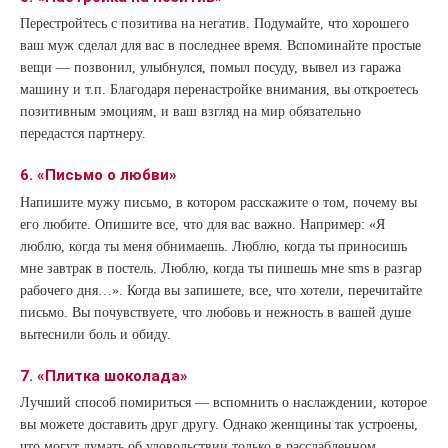
Перестройтесь с позитива на негатив. Подумайте, что хорошего
ваш муж сделал для вас в последнее время. Вспоминайте простые
вещи — позвонил, улыбнулся, помыл посуду, вывел из гаража
машину и т.п. Благодаря перенастройке внимания, вы откроетесь
позитивным эмоциям, и ваш взгляд на мир обязательно
передастся партнеру.
6. «Письмо о любви»
Напишите мужу письмо, в котором расскажите о том, почему вы
его любите. Опишите все, что для вас важно. Например: «Я
люблю, когда ты меня обнимаешь. Люблю, когда ты приносишь
мне завтрак в постель. Люблю, когда ты пишешь мне sms в разгар
рабочего дня…». Когда вы запишете, все, что хотели, перечитайте
письмо. Вы почувствуете, что любовь и нежность в вашей душе
вытеснили боль и обиду.
7. «Плитка шоколада»
Лучший способ помириться — вспомнить о наслаждении, которое
вы можете доставить друг другу. Однако женщины так устроены,
что могут думать об удовольствии только в расслабленном