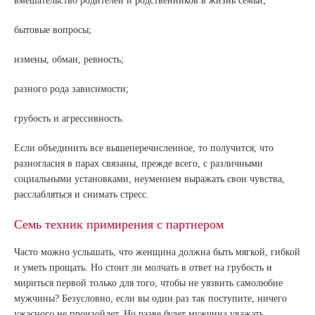
вмешательство родителей и родственников в жизнь семьи;
бытовые вопросы;
измены, обман, ревность;
разного рода зависимости;
грубость и агрессивность.
Если объединить все вышеперечисленное, то получится, что
разногласия в парах связаны, прежде всего, с различными
социальными установками, неумением выражать свои чувства,
расслабляться и снимать стресс.
Семь техник примирения с партнером
Часто можно услышать, что женщина должна быть мягкой, гибкой
и уметь прощать. Но стоит ли молчать в ответ на грубость и
мириться первой только для того, чтобы не уязвить самолюбие
мужчины? Безусловно, если вы один раз так поступите, ничего
ужасного не произойдет. Но разве будет мужчина уважать