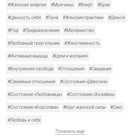
#Женская энергия
#Мужчины
#Флирт
#Брак
#Ценность себя
#Луна
#Женские практики
#Деньги
#Род
#Предназначение
#Материнство
#Любовный треугольник
#Женственность
#Интимные мышцы
#Цели и желания
#Внутренняя свобода
#Отношения
#Свидание
#Семейные отношения
#Состояние «Девочка»
#Состояние «Любовница»
#Состояние «Хозяйка»
#Состояние «Королева»
#Круг женской силы
#Секс
#Любовь к себе
Показать ещё