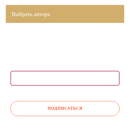
Выбрать автора
ВДОХНОВЛЯЮЩАЯ РАССЫЛКА ДЛЯ ЖЕНЩИН
Раз в неделю присылаем медитации, упражнения,
инсайты и советы психологов.
Даю согласие на обработку моих
персональных данных