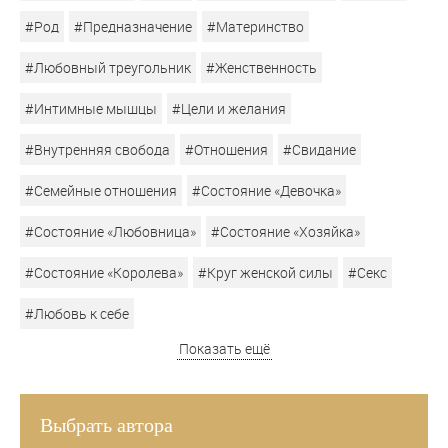
#Род
#Предназначение
#Материнство
#Любовный треугольник
#Женственность
#Интимные мышцы
#Цели и желания
#Внутренняя свобода
#Отношения
#Свидание
#Семейные отношения
#Состояние «Девочка»
#Состояние «Любовница»
#Состояние «Хозяйка»
#Состояние «Королева»
#Круг женской силы
#Секс
#Любовь к себе
Показать ещё
Выбрать автора