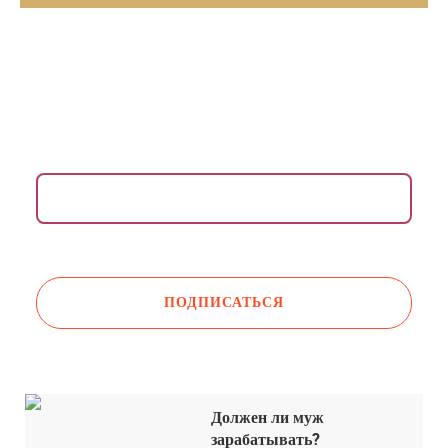
ВДОХНОВЛЯЮЩАЯ РАССЫЛКА ДЛЯ ЖЕНЩИН
Раз в неделю присылаем медитации, упражнения,
инсайты и советы психологов.
Даю согласие на обработку моих
персональных данных
Должен ли муж
зарабатывать?