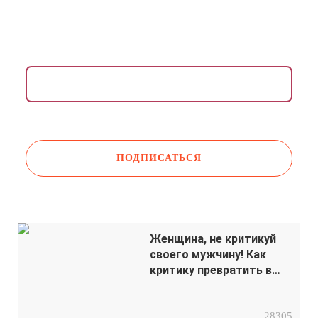
Раз в неделю присылаем медитации, упражнения,
инсайты и советы психологов.
Даю согласие на обработку моих
персональных данных
Женщина, не критикуй
своего мужчину! Как
критику превратить в
мотивацию?
28305