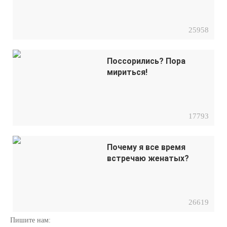
25958
Поссорились? Пора
мириться!
17793
Почему я все время
встречаю женатых?
26619
Пишите нам: