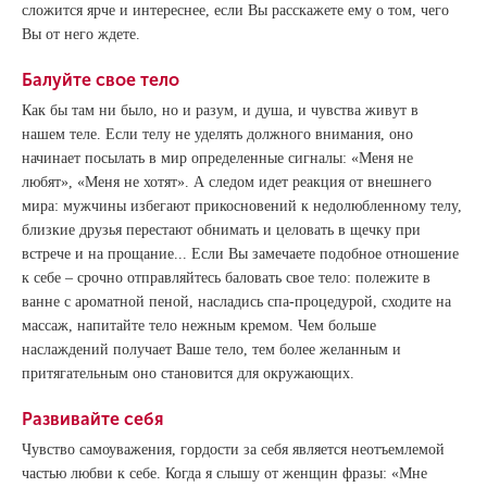
сложится ярче и интереснее, если Вы расскажете ему о том, чего
Вы от него ждете.
Балуйте свое тело
Как бы там ни было, но и разум, и душа, и чувства живут в
нашем теле. Если телу не уделять должного внимания, оно
начинает посылать в мир определенные сигналы: «Меня не
любят», «Меня не хотят». А следом идет реакция от внешнего
мира: мужчины избегают прикосновений к недолюбленному телу,
близкие друзья перестают обнимать и целовать в щечку при
встрече и на прощание... Если Вы замечаете подобное отношение
к себе – срочно отправляйтесь баловать свое тело: полежите в
ванне с ароматной пеной, насладись спа-процедурой, сходите на
массаж, напитайте тело нежным кремом. Чем больше
наслаждений получает Ваше тело, тем более желанным и
притягательным оно становится для окружающих.
Развивайте себя
Чувство самоуважения, гордости за себя является неотъемлемой
частью любви к себе. Когда я слышу от женщин фразы: «Мне