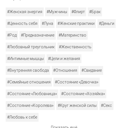
#Женская энергия
#Мужчины
#Флирт
#Брак
#Ценность себя
#Луна
#Женские практики
#Деньги
#Род
#Предназначение
#Материнство
#Любовный треугольник
#Женственность
#Интимные мышцы
#Цели и желания
#Внутренняя свобода
#Отношения
#Свидание
#Семейные отношения
#Состояние «Девочка»
#Состояние «Любовница»
#Состояние «Хозяйка»
#Состояние «Королева»
#Круг женской силы
#Секс
#Любовь к себе
Показать ещё