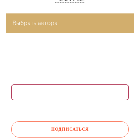
Выбрать автора
ВДОХНОВЛЯЮЩАЯ РАССЫЛКА ДЛЯ ЖЕНЩИН
Раз в неделю присылаем медитации,
упражнения, инсайты и советы психологов.
Даю согласие на обработку моих
персональных
данных