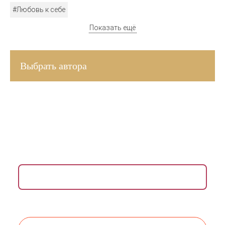
#Любовь к себе
Показать ещё
Выбрать автора
ВДОХНОВЛЯЮЩАЯ РАССЫЛКА ДЛЯ ЖЕНЩИН
Раз в неделю присылаем медитации, упражнения,
инсайты и советы психологов.
Даю согласие на обработку моих
персональных данных