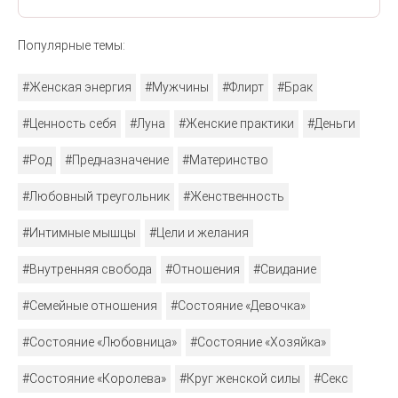
Популярные темы:
#Женская энергия
#Мужчины
#Флирт
#Брак
#Ценность себя
#Луна
#Женские практики
#Деньги
#Род
#Предназначение
#Материнство
#Любовный треугольник
#Женственность
#Интимные мышцы
#Цели и желания
#Внутренняя свобода
#Отношения
#Свидание
#Семейные отношения
#Состояние «Девочка»
#Состояние «Любовница»
#Состояние «Хозяйка»
#Состояние «Королева»
#Круг женской силы
#Секс