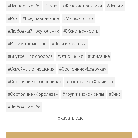
#Ценность себя
#Луна
#Женские практики
#Деньги
#Род
#Предназначение
#Материнство
#Любовный треугольник
#Женственность
#Интимные мышцы
#Цели и желания
#Внутренняя свобода
#Отношения
#Свидание
#Семейные отношения
#Состояние «Девочка»
#Состояние «Любовница»
#Состояние «Хозяйка»
#Состояние «Королева»
#Круг женской силы
#Секс
#Любовь к себе
Показать ещё