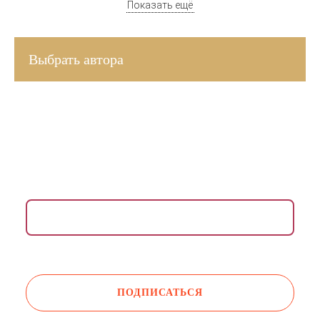
Показать ещё
Выбрать автора
ВДОХНОВЛЯЮЩАЯ РАССЫЛКА ДЛЯ ЖЕНЩИН
Раз в неделю присылаем медитации, упражнения,
инсайты и советы психологов.
Даю согласие на обработку моих
персональных данных