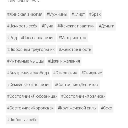
Популярные темы:
#Женская энергия
#Мужчины
#Флирт
#Брак
#Ценность себя
#Луна
#Женские практики
#Деньги
#Род
#Предназначение
#Материнство
#Любовный треугольник
#Женственность
#Интимные мышцы
#Цели и желания
#Внутренняя свобода
#Отношения
#Свидание
#Семейные отношения
#Состояние «Девочка»
#Состояние «Любовница»
#Состояние «Хозяйка»
#Состояние «Королева»
#Круг женской силы
#Секс
#Любовь к себе