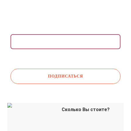
ВДОХНОВЛЯЮЩАЯ РАССЫЛКА ДЛЯ ЖЕНЩИН
Раз в неделю присылаем медитации,
упражнения, инсайты и советы психологов.
Даю согласие на обработку моих
персональных
данных
Сколько Вы стоите?