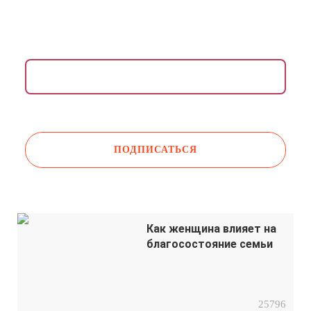
Раз в неделю присылаем медитации, упражнения,
инсайты и советы психологов.
Даю согласие на обработку моих
персональных данных
Как женщина влияет на
благосостояние семьи
25796